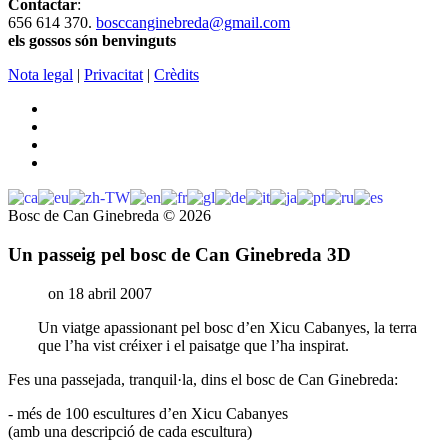
Contactar
:
656 614 370.
bosccanginebreda@gmail.co
m
els gossos són benvinguts
Nota legal
|
Privacitat
|
Crèdits
Bosc de Can Ginebreda
©
2026
Un passeig pel bosc de Can Ginebreda 3D
on 18 abril 2007
Un viatge apassionant pel bosc d’en Xicu Cabanyes, la terra
que l’ha vist créixer i el paisatge que l’ha inspirat.
Fes una passejada, tranquil·la, dins el bosc de Can Ginebreda:
- més de 100 escultures d’en Xicu Cabanyes
(amb una descripció de cada escultura)