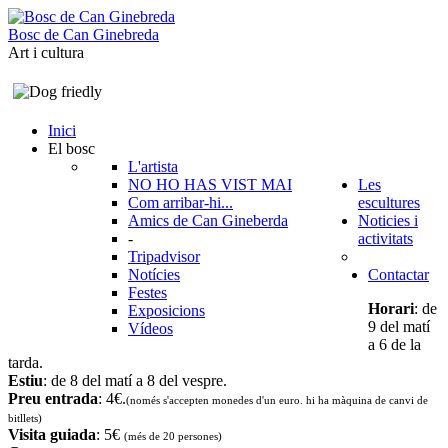
B
o
s
c
d
e
C
a
n
G
i
n
e
b
r
e
d
a
Art i cultura
Inici
El bosc
L'artista
NO HO HAS VIST MAI
Les
Com arribar-hi...
escultures
Amics de Can Gineberda
Noticies i
-
activitats
Tripadvisor
Notícies
Contactar
Festes
Horari
: de
Exposicions
9 del matí
Vídeos
a 6 de la
tarda.
Estiu
: de 8 del matí a 8 del vespre.
Preu entrada
: 4€.
(només s'accepten monedes d'un euro. hi ha màquina de canvi de
bitllets
)
Visita guiada
: 5€
(més de 20 persones)