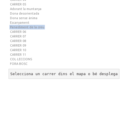
CARRER 05
Adorant la muntanya
Dona desorientada
Dona sense ànima
Escanyament
Penediment de la creu
CARRER 06
CARRER 07
CARRER 08
CARRER 09
CARRER 10
CARRER 11
COL·LECCIONS
FORA BOSC
Selecciona un carrer dins el mapa o bé desplega un 