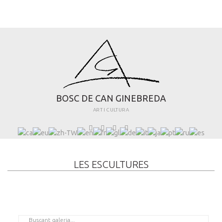
B
O
S
C
D
E
C
A
N
G
I
N
E
B
R
E
D
A
ART I CULTURA
LES ESCULTURES