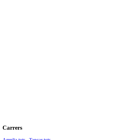
Carrers
Amplia tots
Tancar tots