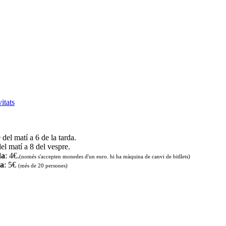
vitats
9 del matí a 6 de la tarda.
del matí a 8 del vespre.
da
: 4€.
(només s'accepten monedes d'un euro. hi ha màquina de canvi de bitllets
)
da
: 5€
(més de 20 persones)