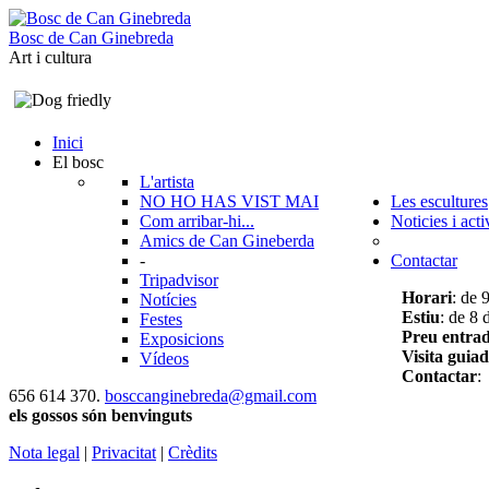
B
o
s
c
d
e
C
a
n
G
i
n
e
b
r
e
d
a
Art i cultura
Inici
El bosc
L'artista
NO HO HAS VIST MAI
Les escultures
Com arribar-hi...
Noticies i acti
Amics de Can Gineberda
-
Contactar
Tripadvisor
Horari
: de 
Notícies
Estiu
: de 8 
Festes
Preu entra
Exposicions
Visita guia
Vídeos
Contactar
:
656 614 370.
bosccanginebreda@gmail.co
m
els gossos són benvinguts
Nota legal
|
Privacitat
|
Crèdits