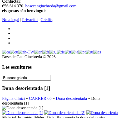
Contactar
:
656 614 370.
bosccanginebreda@gmail.co
m
els gossos són benvinguts
Nota legal
|
Privacitat
|
Crèdits
Bosc de Can Ginebreda
©
2026
Les escultures
Dona desorientada [1]
Pàgina d'Inici
»
CARRER 05
»
Dona desorientada
» Dona
desorientada [1]
Material: Formigó. Mides: Data: Representa la dona del nostre