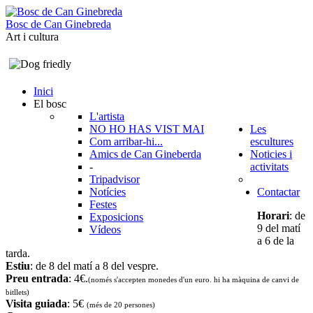
B
o
s
c
d
e
C
a
n
G
i
n
e
b
r
e
d
a
Art i cultura
Inici
El bosc
L'artista
NO HO HAS VIST MAI
Les
Com arribar-hi...
escultures
Amics de Can Gineberda
Noticies i
-
activitats
Tripadvisor
Notícies
Contactar
Festes
Horari
: de
Exposicions
9 del matí
Vídeos
a 6 de la
tarda.
Estiu
: de 8 del matí a 8 del vespre.
Preu entrada
: 4€.
(només s'accepten monedes d'un euro. hi ha màquina de canvi de
bitllets
)
Visita guiada
: 5€
(més de 20 persones)