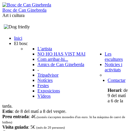
B
o
s
c
d
e
C
a
n
G
i
n
e
b
r
e
d
a
Art i cultura
Inici
El bosc
L'artista
NO HO HAS VIST MAI
Les
Com arribar-hi...
escultures
Amics de Can Gineberda
Noticies i
-
activitats
Tripadvisor
Notícies
Contactar
Festes
Horari
: de
Exposicions
9 del matí
Vídeos
a 6 de la
tarda.
Estiu
: de 8 del matí a 8 del vespre.
Preu entrada
: 4€.
(només s'accepten monedes d'un euro. hi ha màquina de canvi de
bitllets
)
Visita guiada
: 5€
(més de 20 persones)