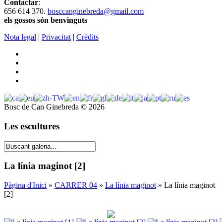
Contactar
:
656 614 370.
bosccanginebreda@gmail.co
m
els gossos són benvinguts
Nota legal
|
Privacitat
|
Crèdits
Bosc de Can Ginebreda
©
2026
Les escultures
La línia maginot [2]
Pàgina d'Inici
»
CARRER 04
»
La línia maginot
» La línia maginot
[2]