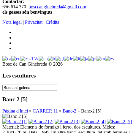
Contactar
:
656 614 370.
bosccanginebreda@gmail.co
m
els gossos són benvinguts
Nota legal
|
Privacitat
|
Crèdits
Bosc de Can Ginebreda
©
2026
Les escultures
Banc-2 [5]
Pàgina d'Inici
»
CARRER 11
»
Banc-2
» Banc-2 [5]
Material: Elements de formigó i ferro, dos escultures. Mides:
2,20x6,70 m. Data: 1995 Un altre banc- escultura, fet amb ferralles i