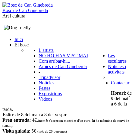
B
o
s
c
d
e
C
a
n
G
i
n
e
b
r
e
d
a
Art i cultura
Inici
El bosc
L'artista
NO HO HAS VIST MAI
Les
Com arribar-hi...
escultures
Amics de Can Gineberda
Noticies i
-
activitats
Tripadvisor
Notícies
Contactar
Festes
Horari
: de
Exposicions
9 del matí
Vídeos
a 6 de la
tarda.
Estiu
: de 8 del matí a 8 del vespre.
Preu entrada
: 4€.
(només s'accepten monedes d'un euro. hi ha màquina de canvi de
bitllets
)
Visita guiada
: 5€
(més de 20 persones)