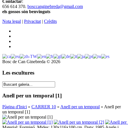
Contactar
:
656 614 370.
bosccanginebreda@gmail.co
m
els gossos són benvinguts
Nota legal
|
Privacitat
|
Crèdits
Bosc de Can Ginebreda
©
2026
Les escultures
Anell per un temporal [1]
Pàgina d'Inici
»
CARRER 10
»
Anell per un temporal
» Anell per
un temporal [1]
Material: Formigó. Mides: 130x116x100 cm. Data: 1985 Angle i