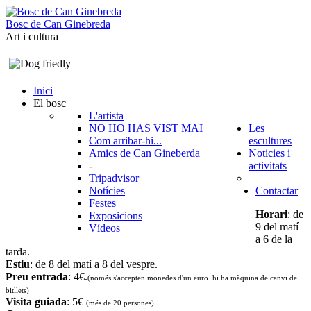
B
o
s
c
d
e
C
a
n
G
i
n
e
b
r
e
d
a
Art i cultura
Inici
El bosc
L'artista
NO HO HAS VIST MAI
Les
Com arribar-hi...
escultures
Amics de Can Gineberda
Noticies i
-
activitats
Tripadvisor
Notícies
Contactar
Festes
Horari
: de
Exposicions
9 del matí
Vídeos
a 6 de la
tarda.
Estiu
: de 8 del matí a 8 del vespre.
Preu entrada
: 4€.
(només s'accepten monedes d'un euro. hi ha màquina de canvi de
bitllets
)
Visita guiada
: 5€
(més de 20 persones)