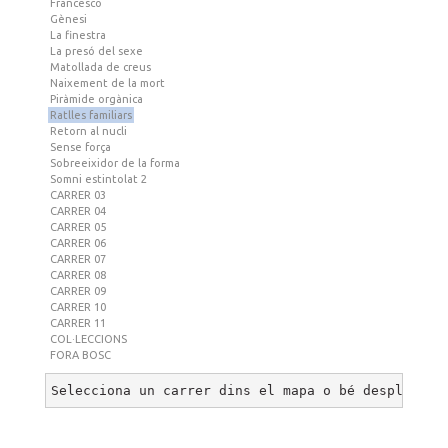
Francesco
Gènesi
La finestra
La presó del sexe
Matollada de creus
Naixement de la mort
Piràmide orgànica
Ratlles familiars
Retorn al nucli
Sense força
Sobreeixidor de la forma
Somni estintolat 2
CARRER 03
CARRER 04
CARRER 05
CARRER 06
CARRER 07
CARRER 08
CARRER 09
CARRER 10
CARRER 11
COL·LECCIONS
FORA BOSC
Selecciona un carrer dins el mapa o bé desplega u