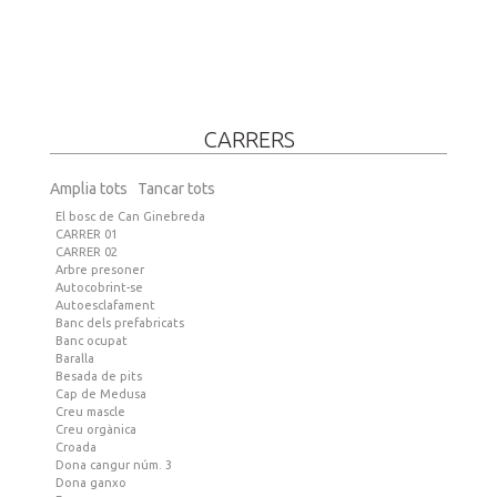
CARRERS
Amplia tots
Tancar tots
El bosc de Can Ginebreda
CARRER 01
CARRER 02
Arbre presoner
Autocobrint-se
Autoesclafament
Banc dels prefabricats
Banc ocupat
Baralla
Besada de pits
Cap de Medusa
Creu mascle
Creu orgànica
Croada
Dona cangur núm. 3
Dona ganxo