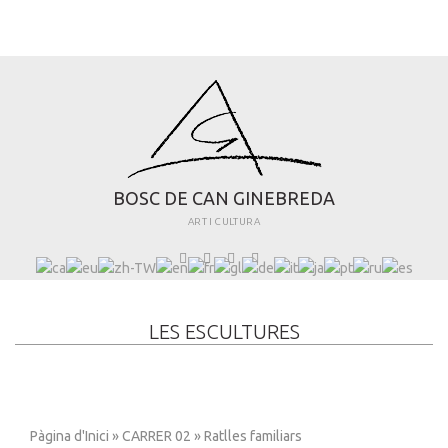
B
O
S
C
D
E
C
A
N
G
I
N
E
B
R
E
D
A
ART I CULTURA
LES ESCULTURES
Pàgina d'Inici
»
CARRER 02
» Ratlles familiars