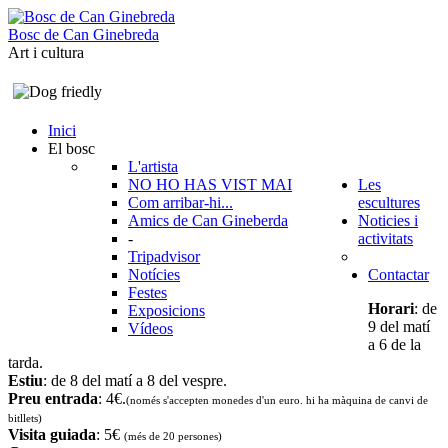
B
o
s
c
d
e
C
a
n
G
i
n
e
b
r
e
d
a
Art i cultura
Inici
El bosc
L'artista
NO HO HAS VIST MAI
Les
Com arribar-hi...
escultures
Amics de Can Gineberda
Noticies i
-
activitats
Tripadvisor
Notícies
Contactar
Festes
Horari
: de
Exposicions
9 del matí
Vídeos
a 6 de la
tarda.
Estiu
: de 8 del matí a 8 del vespre.
Preu entrada
: 4€.
(només s'accepten monedes d'un euro. hi ha màquina de canvi de
bitllets
)
Visita guiada
: 5€
(més de 20 persones)