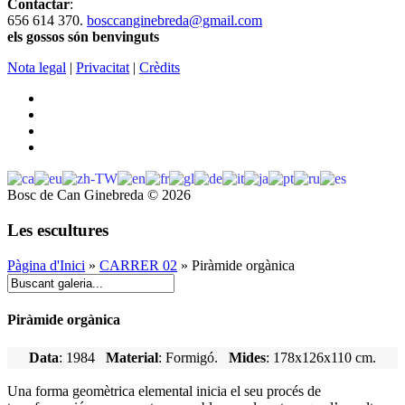
Contactar
:
656 614 370.
bosccanginebreda@gmail.co
m
els gossos són benvinguts
Nota legal
|
Privacitat
|
Crèdits
Bosc de Can Ginebreda
©
2026
Les escultures
Pàgina d'Inici
»
CARRER 02
» Piràmide orgànica
Piràmide orgànica
Data
: 1984
Material
: Formigó.
Mides
: 178x126x110 cm.
Una forma geomètrica elemental inicia el seu procés de