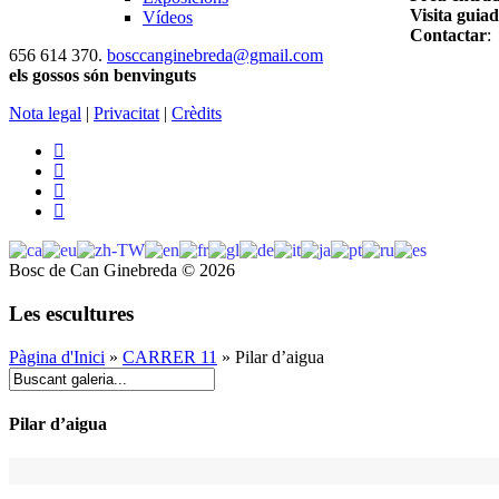
Visita guia
Vídeos
Contactar
:
656 614 370.
bosccanginebreda@gmail.co
m
els gossos són benvinguts
Nota legal
|
Privacitat
|
Crèdits
Bosc de Can Ginebreda
©
2026
Les escultures
Pàgina d'Inici
»
CARRER 11
» Pilar d’aigua
Pilar d’aigua