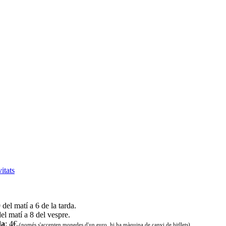
vitats
9 del matí a 6 de la tarda.
del matí a 8 del vespre.
da
: 4€.
(només s'accepten monedes d'un euro. hi ha màquina de canvi de bitllets
)