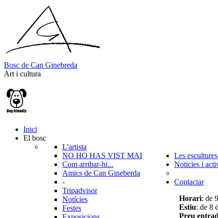
B
o
s
c
d
e
C
a
n
G
i
n
e
b
r
e
d
a
Art i cultura
Inici
El bosc
L'artista
NO HO HAS VIST MAI
Les escultures
Com arribar-hi...
Noticies i acti
Amics de Can Gineberda
-
Contactar
Tripadvisor
Horari
: de 
Notícies
Estiu
: de 8 
Festes
Preu entra
Exposicions