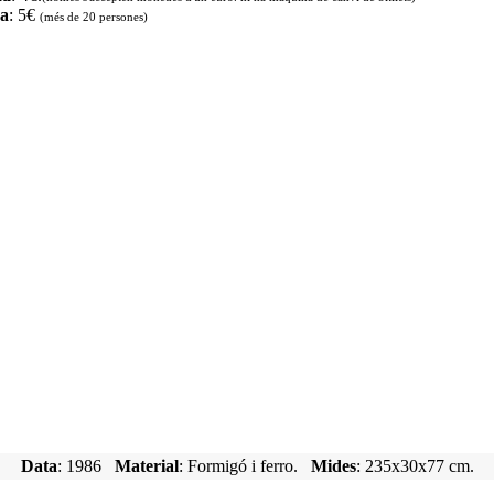
da
: 5€
(més de 20 persones)
Data
: 1986
Material
: Formigó i ferro.
Mides
: 235x30x77 cm.