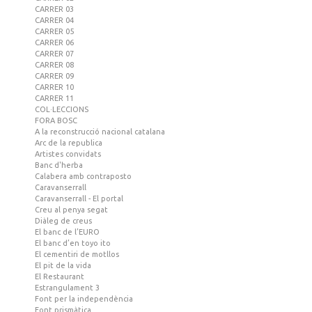
CARRER 03
CARRER 04
CARRER 05
CARRER 06
CARRER 07
CARRER 08
CARRER 09
CARRER 10
CARRER 11
COL·LECCIONS
FORA BOSC
A la reconstrucció nacional catalana
Arc de la republica
Artistes convidats
Banc d'herba
Calabera amb contraposto
Caravanserrall
Caravanserrall - El portal
Creu al penya segat
Diàleg de creus
El banc de l’EURO
El banc d’en toyo ito
El cementiri de motllos
El pit de la vida
El Restaurant
Estrangulament 3
Font per la independència
Font prismàtica