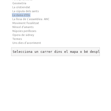
Geometria
La cristiendat
La cúpula dels sants
La dama d'Elx
La llosa de L’assamblea. ANC
Moviment fossilitzat
Nínxol d'amants
Núpcies perilloses
Opera de sidney
Termes
Uns dies d’avorriment
Selecciona un carrer dins el mapa o bé desplega u