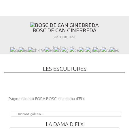
B
O
S
C
D
E
C
A
N
G
I
N
E
B
R
E
D
A
ART I CULTURA
LES ESCULTURES
Pàgina d'Inici
»
FORA BOSC
» La dama d'Elx
LA DAMA D'ELX