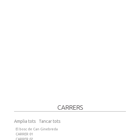
CARRERS
Amplia tots
Tancar tots
El bosc de Can Ginebreda
CARRER 01
CARRER 02