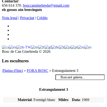
Contactar
:
656 614 370.
bosccanginebreda@gmail.co
m
els gossos són benvinguts
Nota legal
|
Privacitat
|
Crèdits
Bosc de Can Ginebreda
©
2026
Les escultures
Pàgina d'Inici
»
FORA BOSC
» Estrangulament 3
Estrangulament 3
Material
: Formigó blanc
Mides
:
Data
: 1969