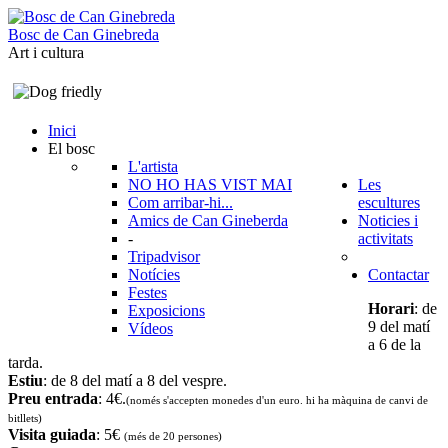
B
o
s
c
d
e
C
a
n
G
i
n
e
b
r
e
d
a
Art i cultura
Inici
El bosc
L'artista
NO HO HAS VIST MAI
Les
Com arribar-hi...
escultures
Amics de Can Gineberda
Noticies i
-
activitats
Tripadvisor
Notícies
Contactar
Festes
Horari
: de
Exposicions
9 del matí
Vídeos
a 6 de la
tarda.
Estiu
: de 8 del matí a 8 del vespre.
Preu entrada
: 4€.
(només s'accepten monedes d'un euro. hi ha màquina de canvi de
bitllets
)
Visita guiada
: 5€
(més de 20 persones)