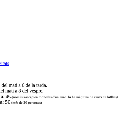
vitats
9 del matí a 6 de la tarda.
del matí a 8 del vespre.
da
: 4€.
(només s'accepten monedes d'un euro. hi ha màquina de canvi de bitllets
)
da
: 5€
(més de 20 persones)