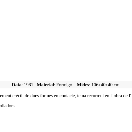
Data
: 1981
Material
: Formigó.
Mides
: 106x40x40 cm.
lement erèctil de dues formes en contacte, tema recurrent en l' obra de l' 
olladors.