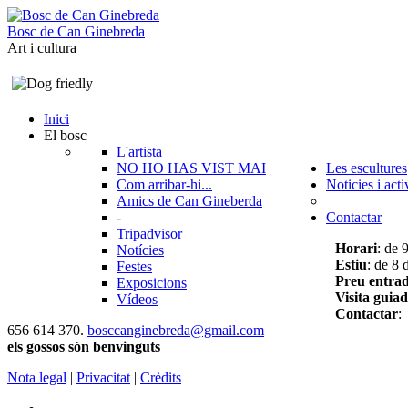
B
o
s
c
d
e
C
a
n
G
i
n
e
b
r
e
d
a
Art i cultura
Inici
El bosc
L'artista
NO HO HAS VIST MAI
Les escultures
Com arribar-hi...
Noticies i acti
Amics de Can Gineberda
-
Contactar
Tripadvisor
Horari
: de 
Notícies
Estiu
: de 8 
Festes
Preu entra
Exposicions
Visita guia
Vídeos
Contactar
:
656 614 370.
bosccanginebreda@gmail.co
m
els gossos són benvinguts
Nota legal
|
Privacitat
|
Crèdits