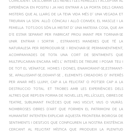
COINCIDENT. DESCOBRIR LES NENES I LES FEMELLES I ACCEPTAR AL
DIFERÈNCIA EN POSITIU I JA HAS ENTRAR A LA PORTA DELS GRANS
MISTERIS QUE AL LLARG DE LA TEVA VIDA MÉS D’ UNA VEGADA ET
TREURAN LA SON. ALLÒ CÒNCAU I ALLÒ CONVEX; EL MASCLE I LA
FEMELLA. TOTS DOS SÓN LA MEITAT D’ UNA MATEIXA COSA, QUE AH
D’E ESTAR SEPARAT PER FABRICAT PROU IMANT PER TORNAR-SE
UNIR. ENTRAR I SORTIR , ESTRANYES MANERES QUE TÉ LA
NATURALESA PER REPRODUIR-SE I RENOVAR-SE PERMANENTMENT,
ACOMPANYADES DE TOTA UNA CORT DE SENTIMENTS QUE
MULTIPLICARAN ENCARA MÉS L’ INTERÈS DE TREURE I POSAR TEU I
DE TOT EL VEÏNATGE. HOMES I DONES, ENAMORANT-SE,ESTIMANT-
SE, APALLISSANT-SE,ODIANT-SE , ELEMENTS CREADORS D’ INTERÈS
PER ANAR MÉS LLUNY, CAP A LA FELICITAT O POTSER CAP A LA
DESTRUCCIO TOTAL. ET TROBES AMB LES EXPERIÈNCIES DELS
ALTRES QUE REPS EN FORMA DE NOVEL.LES, PEL.LÍCULES, OBRES DE
TEATRE, SUBLIMANT FACÈCIES QUE HAS VISCUT, VIUS O VIURÀS.
NOMBROSES OBRES D’ART QUE FORMEN EL PATRIMONI DE LA
HUMANITAT INTENTEN EXPLICAR AQUESTA FRONTERA BOIROSA DE
SENTIMENTS I DESITJOS QUE CONFIGUREN LA NOSTRA EXISTÈNCIA
CERCANT AL FELICITAT MÍSTICA QUE PRODUEIX LA PLENITUD