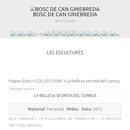
B
O
S
C
D
E
C
A
N
G
I
N
E
B
R
E
D
A
ART I CULTURA
LES ESCULTURES
Pàgina d'Inici
»
COL·LECCIONS
» La bellesa secreta del cunnus
LA BELLESA SECRETA DEL CUNNUS
Material
: Terracota
Mides
:
Data
: 2012
XICU CABANYES: 20 ESCULTURES DE TERRACOTA I 10 MOTLLES
TRETS DEL NATURAL.