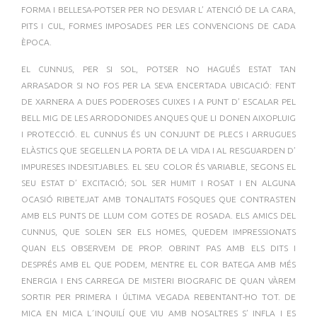
FORMA I BELLESA-POTSER PER NO DESVIAR L’ ATENCIÓ DE LA CARA,
PITS I CUL, FORMES IMPOSADES PER LES CONVENCIONS DE CADA
ÈPOCA.
EL CUNNUS, PER SI SOL, POTSER NO HAGUÉS ESTAT TAN
ARRASADOR SI NO FOS PER LA SEVA ENCERTADA UBICACIÓ: FENT
DE XARNERA A DUES PODEROSES CUIXES I A PUNT D’ ESCALAR PEL
BELL MIG DE LES ARRODONIDES ANQUES QUE LI DONEN AIXOPLUIG
I PROTECCIÓ. EL CUNNUS ÉS UN CONJUNT DE PLECS I ARRUGUES
ELÀSTICS QUE SEGELLEN LA PORTA DE LA VIDA I AL RESGUARDEN D’
IMPURESES INDESITJABLES. EL SEU COLOR ÉS VARIABLE, SEGONS EL
SEU ESTAT D’ EXCITACIÓ; SOL SER HUMIT I ROSAT I EN ALGUNA
OCASIÓ RIBETEJAT AMB TONALITATS FOSQUES QUE CONTRASTEN
AMB ELS PUNTS DE LLUM COM GOTES DE ROSADA. ELS AMICS DEL
CUNNUS, QUE SOLEN SER ELS HOMES, QUEDEM IMPRESSIONATS
QUAN ELS OBSERVEM DE PROP. OBRINT PAS AMB ELS DITS I
DESPRÉS AMB EL QUE PODEM, MENTRE EL COR BATEGA AMB MÉS
ENERGIA I ENS CARREGA DE MISTERI BIOGRAFIC DE QUAN VÀREM
SORTIR PER PRIMERA I ÚLTIMA VEGADA REBENTANT-HO TOT. DE
MICA EN MICA L´INQUILÍ QUE VIU AMB NOSALTRES S’ INFLA I ES