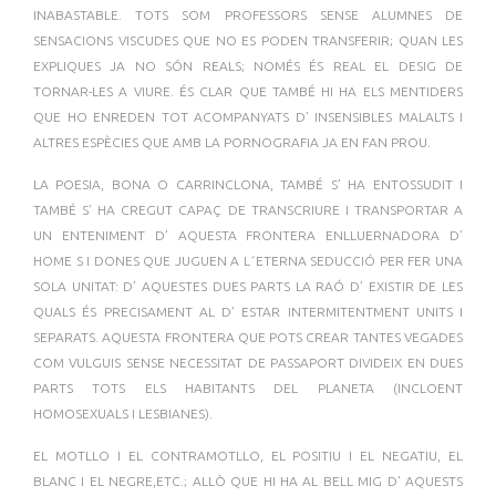
INABASTABLE. TOTS SOM PROFESSORS SENSE ALUMNES DE
SENSACIONS VISCUDES QUE NO ES PODEN TRANSFERIR; QUAN LES
EXPLIQUES JA NO SÓN REALS; NOMÉS ÉS REAL EL DESIG DE
TORNAR-LES A VIURE. ÉS CLAR QUE TAMBÉ HI HA ELS MENTIDERS
QUE HO ENREDEN TOT ACOMPANYATS D’ INSENSIBLES MALALTS I
ALTRES ESPÈCIES QUE AMB LA PORNOGRAFIA JA EN FAN PROU.
LA POESIA, BONA O CARRINCLONA, TAMBÉ S’ HA ENTOSSUDIT I
TAMBÉ S’ HA CREGUT CAPAÇ DE TRANSCRIURE I TRANSPORTAR A
UN ENTENIMENT D’ AQUESTA FRONTERA ENLLUERNADORA D’
HOME S I DONES QUE JUGUEN A L´ETERNA SEDUCCIÓ PER FER UNA
SOLA UNITAT: D’ AQUESTES DUES PARTS LA RAÓ D’ EXISTIR DE LES
QUALS ÉS PRECISAMENT AL D’ ESTAR INTERMITENTMENT UNITS I
SEPARATS. AQUESTA FRONTERA QUE POTS CREAR TANTES VEGADES
COM VULGUIS SENSE NECESSITAT DE PASSAPORT DIVIDEIX EN DUES
PARTS TOTS ELS HABITANTS DEL PLANETA (INCLOENT
HOMOSEXUALS I LESBIANES).
EL MOTLLO I EL CONTRAMOTLLO, EL POSITIU I EL NEGATIU, EL
BLANC I EL NEGRE,ETC.; ALLÒ QUE HI HA AL BELL MIG D’ AQUESTS