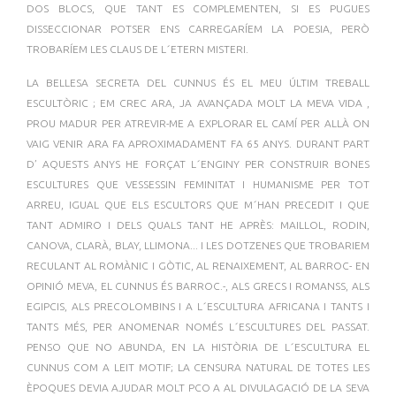
DOS BLOCS, QUE TANT ES COMPLEMENTEN, SI ES PUGUES
DISSECCIONAR POTSER ENS CARREGARÍEM LA POESIA, PERÒ
TROBARÍEM LES CLAUS DE L´ETERN MISTERI.
LA BELLESA SECRETA DEL CUNNUS ÉS EL MEU ÚLTIM TREBALL
ESCULTÒRIC ; EM CREC ARA, JA AVANÇADA MOLT LA MEVA VIDA ,
PROU MADUR PER ATREVIR-ME A EXPLORAR EL CAMÍ PER ALLÀ ON
VAIG VENIR ARA FA APROXIMADAMENT FA 65 ANYS. DURANT PART
D’ AQUESTS ANYS HE FORÇAT L´ENGINY PER CONSTRUIR BONES
ESCULTURES QUE VESSESSIN FEMINITAT I HUMANISME PER TOT
ARREU, IGUAL QUE ELS ESCULTORS QUE M´HAN PRECEDIT I QUE
TANT ADMIRO I DELS QUALS TANT HE APRÈS: MAILLOL, RODIN,
CANOVA, CLARÀ, BLAY, LLIMONA... I LES DOTZENES QUE TROBARIEM
RECULANT AL ROMÀNIC I GÒTIC, AL RENAIXEMENT, AL BARROC- EN
OPINIÓ MEVA, EL CUNNUS ÉS BARROC.-, ALS GRECS I ROMANSS, ALS
EGIPCIS, ALS PRECOLOMBINS I A L´ESCULTURA AFRICANA I TANTS I
TANTS MÉS, PER ANOMENAR NOMÉS L´ESCULTURES DEL PASSAT.
PENSO QUE NO ABUNDA, EN LA HISTÒRIA DE L´ESCULTURA EL
CUNNUS COM A LEIT MOTIF; LA CENSURA NATURAL DE TOTES LES
ÈPOQUES DEVIA AJUDAR MOLT PCO A AL DIVULAGACIÓ DE LA SEVA