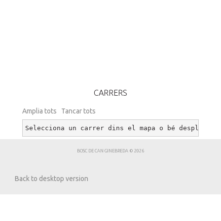
CARRERS
Amplia tots
Tancar tots
Selecciona un carrer dins el mapa o bé desplega u
BOSC DE CAN GINEBREDA
©
2026
Back to desktop version