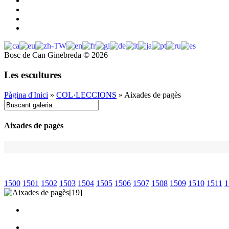
Bosc de Can Ginebreda
©
2026
Les escultures
Pàgina d'Inici
»
COL·LECCIONS
» Aixades de pagès
Aixades de pagès
1500
1501
1502
1503
1504
1505
1506
1507
1508
1509
1510
1511
1