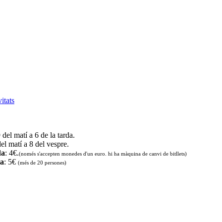
vitats
9 del matí a 6 de la tarda.
del matí a 8 del vespre.
da
: 4€.
(només s'accepten monedes d'un euro. hi ha màquina de canvi de bitllets
)
da
: 5€
(més de 20 persones)