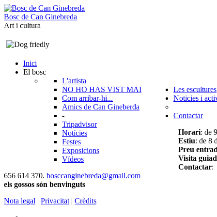
B
o
s
c
d
e
C
a
n
G
i
n
e
b
r
e
d
a
Art i cultura
Inici
El bosc
L'artista
NO HO HAS VIST MAI
Les escultures
Com arribar-hi...
Noticies i acti
Amics de Can Gineberda
-
Contactar
Tripadvisor
Horari
: de 
Notícies
Estiu
: de 8 
Festes
Preu entra
Exposicions
Visita guia
Vídeos
Contactar
:
656 614 370.
bosccanginebreda@gmail.co
m
els gossos són benvinguts
Nota legal
|
Privacitat
|
Crèdits