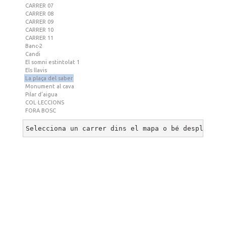
CARRER 07
CARRER 08
CARRER 09
CARRER 10
CARRER 11
Banc-2
Candi
El somni estintolat 1
Els llavis
La plaça del saber
Monument al cava
Pilar d’aigua
COL·LECCIONS
FORA BOSC
Selecciona un carrer dins el mapa o bé desplega u