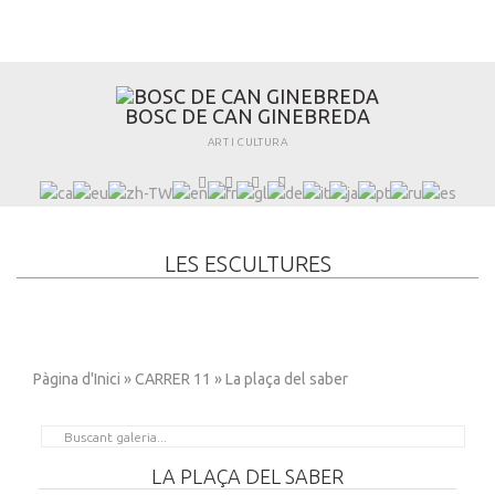
B
O
S
C
D
E
C
A
N
G
I
N
E
B
R
E
D
A
ART I CULTURA
LES ESCULTURES
Pàgina d'Inici
»
CARRER 11
» La plaça del saber
LA PLAÇA DEL SABER