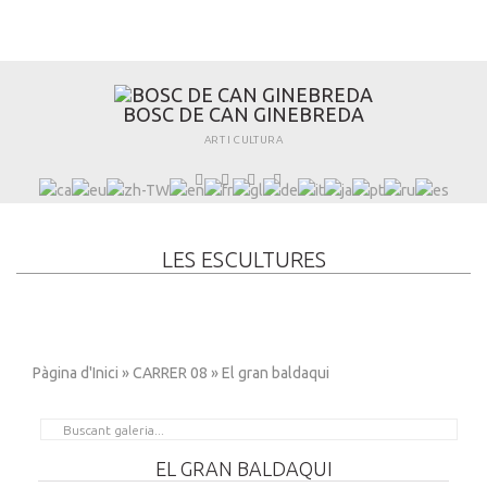
B
O
S
C
D
E
C
A
N
G
I
N
E
B
R
E
D
A
ART I CULTURA
LES ESCULTURES
Pàgina d'Inici
»
CARRER 08
» El gran baldaqui
EL GRAN BALDAQUI