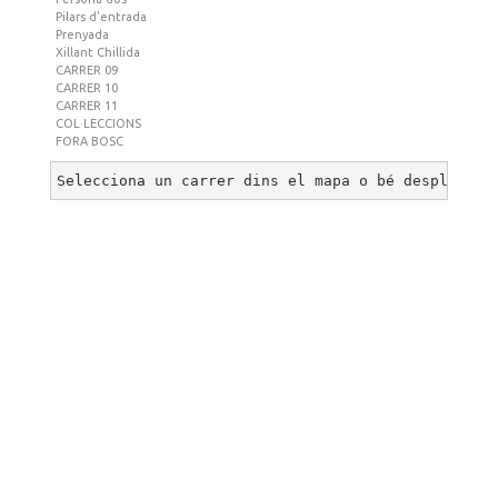
Pilars d’entrada
Prenyada
Xillant Chillida
CARRER 09
CARRER 10
CARRER 11
COL·LECCIONS
FORA BOSC
Selecciona un carrer dins el mapa o bé desplega u
BOSC DE CAN GINEBREDA
©
2026