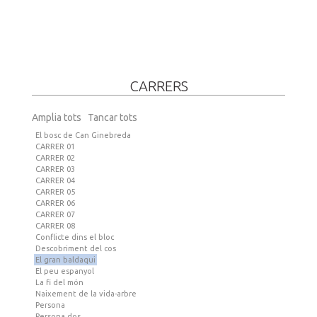
CARRERS
Amplia tots
Tancar tots
El bosc de Can Ginebreda
CARRER 01
CARRER 02
CARRER 03
CARRER 04
CARRER 05
CARRER 06
CARRER 07
CARRER 08
Conflicte dins el bloc
Descobriment del cos
El gran baldaqui
El peu espanyol
La fi del món
Naixement de la vida-arbre
Persona
Persona dos