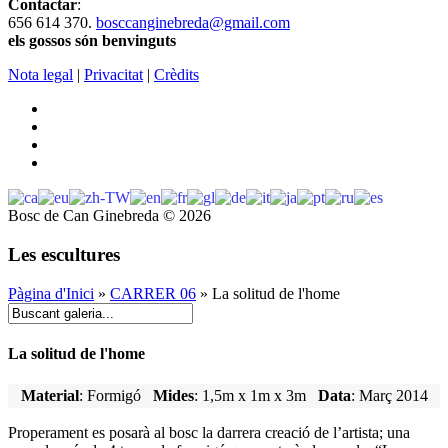
Contactar
:
656 614 370.
bosccanginebreda@gmail.co
m
els gossos són benvinguts
Nota legal
|
Privacitat
|
Crèdits
Bosc de Can Ginebreda
©
2026
Les escultures
Pàgina d'Inici
»
CARRER 06
» La solitud de l'home
La solitud de l'home
Material
: Formigó
Mides
: 1,5m x 1m x 3m
Data
: Març 2014
Properament es posarà al bosc la darrera creació de l’artista; una