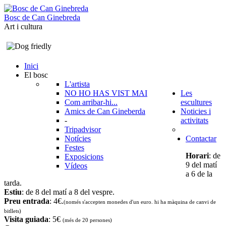
B
o
s
c
d
e
C
a
n
G
i
n
e
b
r
e
d
a
Art i cultura
Inici
El bosc
L'artista
NO HO HAS VIST MAI
Les
Com arribar-hi...
escultures
Amics de Can Gineberda
Noticies i
-
activitats
Tripadvisor
Notícies
Contactar
Festes
Horari
: de
Exposicions
9 del matí
Vídeos
a 6 de la
tarda.
Estiu
: de 8 del matí a 8 del vespre.
Preu entrada
: 4€.
(només s'accepten monedes d'un euro. hi ha màquina de canvi de
bitllets
)
Visita guiada
: 5€
(més de 20 persones)