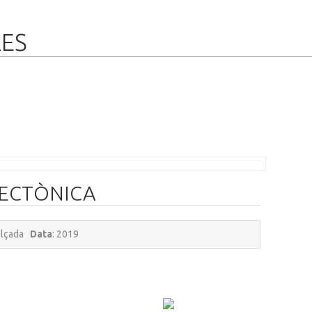
RES
ECTÒNICA
'alçada
Data
: 2019