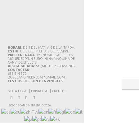
HORARI
: DE 9 DEL MATÍ A 6 DE LA TARDA.
ESTIU
: DE 8 DEL MATÍ A 8 DEL VESPRE.
PREU ENTRADA
: 4€.
(NOMÉS S'ACCEPTEN
MONEDES D'UN EURO. HI HA MÀQUINA DE
CANVI DE BITLLETS
)
VISITA GUIADA
: 5€
(MÉS DE 20 PERSONES)
CONTACTAR
:
656 614 370.
BOSCCANGINEBREDA@GMAIL.CO
M
ELS GOSSOS SÓN BENVINGUTS
NOTA LEGAL
|
PRIVACITAT
|
CRÈDITS
BOSC DE CAN GINEBREDA
©
2026