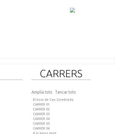
CARRERS
Amplia tots
Tancar tots
El bosc de Can Ginebreda
CARRER 01
CARRER 02
CARRER 03
CARRER 04
CARRER 05
CARRER 06
A la meva gent