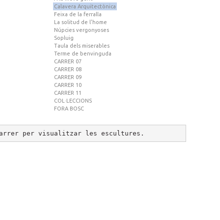
Calavera Arquitectònica
Feixa de la ferralla
La solitud de l'home
Núpcies vergonyoses
Sopluig
Taula dels miserables
Terme de benvinguda
CARRER 07
CARRER 08
CARRER 09
CARRER 10
CARRER 11
COL·LECCIONS
FORA BOSC
arrer per visualitzar les escultures.