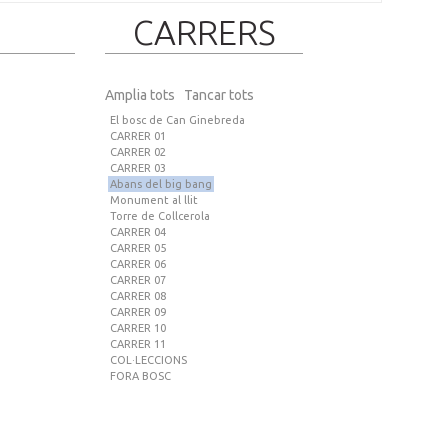
CARRERS
Amplia tots
Tancar tots
El bosc de Can Ginebreda
CARRER 01
CARRER 02
CARRER 03
Abans del big bang
Monument al llit
Torre de Collcerola
CARRER 04
CARRER 05
CARRER 06
CARRER 07
CARRER 08
CARRER 09
CARRER 10
CARRER 11
COL·LECCIONS
FORA BOSC