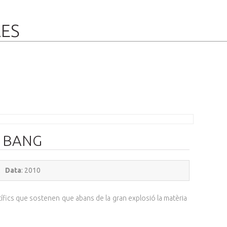
RES
G BANG
:
Data
: 2010
ntífics que sostenen que abans de la gran explosió la matèria