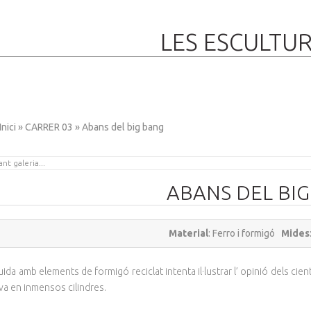
LES ESCULTU
Inici
»
CARRER 03
» Abans del big bang
ABANS DEL BI
Material
: Ferro i formigó
Mides
ida amb elements de formigó reciclat intenta il·lustrar l’ opinió dels cie
a en inmensos cilindres.
BERDA