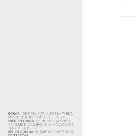
HORARI
: DE 9 DEL MATÍ A 6 DE LA TARDA.
ESTIU
: DE 8 DEL MATÍ A 8 DEL VESPRE.
PREU ENTRADA
: 4€.
(NOMÉS S'ACCEPTEN
MONEDES D'UN EURO. HI HA MÀQUINA DE
CANVI DE BITLLETS
)
VISITA GUIADA
: 5€
(MÉS DE 20 PERSONES)
CONTACTAR
: