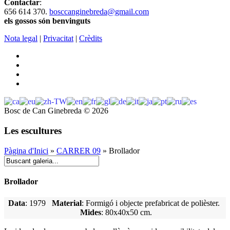
Contactar
:
656 614 370.
bosccanginebreda@gmail.co
m
els gossos són benvinguts
Nota legal
|
Privacitat
|
Crèdits
Bosc de Can Ginebreda
©
2026
Les escultures
Pàgina d'Inici
»
CARRER 09
» Brollador
Brollador
Data
: 1979
Material
: Formigó i objecte prefabricat de polièster.
Mides
: 80x40x50 cm.