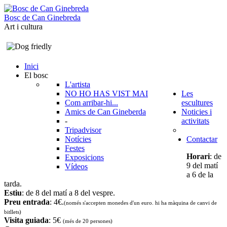
B
o
s
c
d
e
C
a
n
G
i
n
e
b
r
e
d
a
Art i cultura
Inici
El bosc
L'artista
NO HO HAS VIST MAI
Les
Com arribar-hi...
escultures
Amics de Can Gineberda
Noticies i
-
activitats
Tripadvisor
Notícies
Contactar
Festes
Horari
: de
Exposicions
9 del matí
Vídeos
a 6 de la
tarda.
Estiu
: de 8 del matí a 8 del vespre.
Preu entrada
: 4€.
(només s'accepten monedes d'un euro. hi ha màquina de canvi de
bitllets
)
Visita guiada
: 5€
(més de 20 persones)