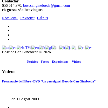
Contactar
:
656 614 370.
bosccanginebreda@gmail.co
m
els gossos són benvinguts
Nota legal
|
Privacitat
|
Crèdits
Bosc de Can Ginebreda
©
2026
Noticies
|
Festes
|
Exposicions
|
Vídeos
Vídeos
Presentació del llibre - DVD "Un passeig pel Bosc de Can Ginebreda"
on 17 Agost 2009