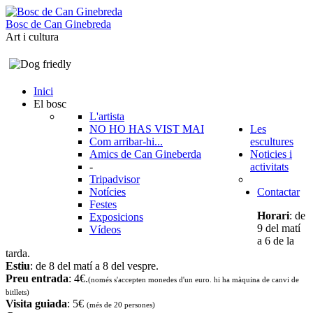
B
o
s
c
d
e
C
a
n
G
i
n
e
b
r
e
d
a
Art i cultura
Inici
El bosc
L'artista
NO HO HAS VIST MAI
Les
Com arribar-hi...
escultures
Amics de Can Gineberda
Noticies i
-
activitats
Tripadvisor
Notícies
Contactar
Festes
Horari
: de
Exposicions
9 del matí
Vídeos
a 6 de la
tarda.
Estiu
: de 8 del matí a 8 del vespre.
Preu entrada
: 4€.
(només s'accepten monedes d'un euro. hi ha màquina de canvi de
bitllets
)
Visita guiada
: 5€
(més de 20 persones)