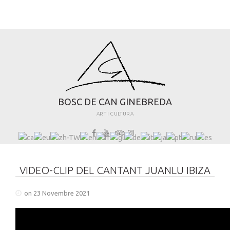
B
O
S
C
D
E
C
A
N
G
I
N
E
B
R
E
D
A
ART I CULTURA
VIDEO-CLIP DEL CANTANT JUANLU IBIZA
on 23 Novembre 2021