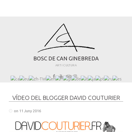
B
O
S
C
D
E
C
A
N
G
I
N
E
B
R
E
D
A
ART I CULTURA
VÍDEO DEL BLOGGER DAVID COUTURIER
on 11 Juny 2016