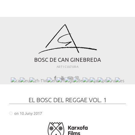
B
O
S
C
D
E
C
A
N
G
I
N
E
B
R
E
D
A
ART I CULTURA
EL BOSC DEL REGGAE VOL. 1
on 10 Juny 2017