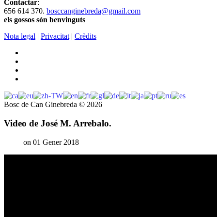
Contactar
:
656 614 370.
bosccanginebreda@gmail.co
m
els gossos són benvinguts
Nota legal
|
Privacitat
|
Crèdits
Bosc de Can Ginebreda
©
2026
Video de José M. Arrebalo.
on 01 Gener 2018