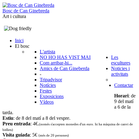
B
o
s
c
d
e
C
a
n
G
i
n
e
b
r
e
d
a
Art i cultura
Inici
El bosc
L'artista
NO HO HAS VIST MAI
Les
Com arribar-hi...
escultures
Amics de Can Gineberda
Noticies i
-
activitats
Tripadvisor
Notícies
Contactar
Festes
Horari
: de
Exposicions
9 del matí
Vídeos
a 6 de la
tarda.
Estiu
: de 8 del matí a 8 del vespre.
Preu entrada
: 4€.
(només s'accepten monedes d'un euro. hi ha màquina de canvi de
bitllets
)
Visita guiada
: 5€
(més de 20 persones)