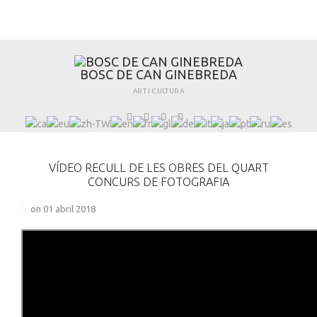
B
O
S
C
D
E
C
A
N
G
I
N
E
B
R
E
D
A
ART I CULTURA
VÍDEO RECULL DE LES OBRES DEL QUART
CONCURS DE FOTOGRAFIA
on 01 abril 2018