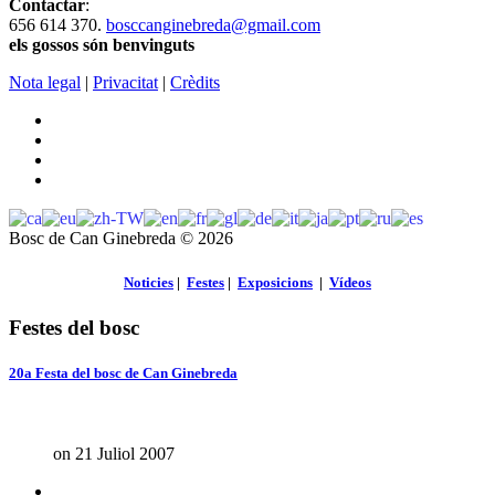
Contactar
:
656 614 370.
bosccanginebreda@gmail.co
m
els gossos són benvinguts
Nota legal
|
Privacitat
|
Crèdits
Bosc de Can Ginebreda
©
2026
Noticies
|
Festes
|
Exposicions
|
Vídeos
Festes del bosc
20a Festa del bosc de Can Ginebreda
on 21 Juliol 2007