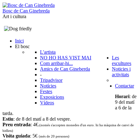
B
o
s
c
d
e
C
a
n
G
i
n
e
b
r
e
d
a
Art i cultura
Inici
El bosc
L'artista
NO HO HAS VIST MAI
Les
Com arribar-hi...
escultures
Amics de Can Gineberda
Noticies i
-
activitats
Tripadvisor
Notícies
Contactar
Festes
Horari
: de
Exposicions
9 del matí
Vídeos
a 6 de la
tarda.
Estiu
: de 8 del matí a 8 del vespre.
Preu entrada
: 4€.
(només s'accepten monedes d'un euro. hi ha màquina de canvi de
bitllets
)
Visita guiada
: 5€
(més de 20 persones)