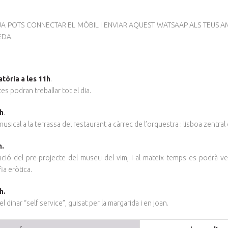
 JA POTS CONNECTAR EL MÒBIL I ENVIAR AQUEST WATSAAP ALS TEUS A
EDA.
tòria a les 11h
.
tes podran treballar tot el dia.
2h
.
usical a la terrassa del restaurant a càrrec de l’orquestra : lisboa zentral 
h.
ació del pre-projecte del museu del vim, i al mateix temps es podrà veu
ia eròtica.
h.
el dinar “self service”, guisat per la margarida i en joan.