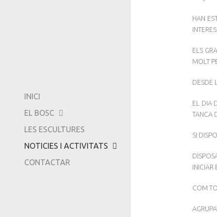
COM ARRIBAR-HI...
EXPOSICIONS
HAN EST
INTERE
AMICS DE CAN GINE
VÍDEOS
-
ELS GRA
MOLT P
TRIPADVISOR
DESDE L
INICI
EL DIA 
EL BOSC
TANCA D
LES ESCULTURES
SI DISP
NOTICIES I ACTIVITATS
DISPOSA
CONTACTAR
INICIAR
COM TO
AGRUPAT