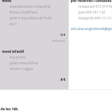
menú
per reserves i consulte
amanida verda o empedrat
restaurant 972 574 9
llonsa o butiffarra
joan 699 381 726
gelat o macedònia de fruita
margarida 608 111 2
pa,vi
artcuinacanginebreda@gm
…...
12 €
(cafè apart)
menú infantil
macarrons
gelat o macedònia
refresc o aigua
…....
8 €
 de les 16h.