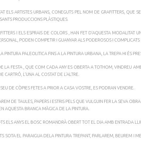
AT ELS ARTISTES URBANS, CONEGUTS PEL NOM DE GRAFITTERS, QUE SE 
SSANTS PRODUCCIONS PLÀSTIQUES.
BERDA
FITTERS I ELS ESPRAIS DE COLORS , HAN FET D’AQUESTA MODALITAT 
ERSONAL, PODEN COMPETIR I GUANYAR ALS PODEROSOS I COMPLICATS S
A PINTURA PALEOLITICA FINS A LA PINTURA URBANA, LA TREPA HI ÉS PRE
DE LA FESTA , QUE COM CADA ANY ES OBERTA A TOTHOM, VINDREU AMB
E CARTRÓ, L’UNA AL COSTAT DE L’ALTRE.
OSEU DE CÒPIES FETES A PRIOR A CASA VOSTRE, ES PODRAN VENDRE.
REM DE TAULES, PAPERS I ESTRIS PELS QUE VULGUIN FER LA SEVA OBRA
 EN AQUESTA BRANCA MÀGICA DE LA PINTURA.
TS ELS ANYS EL BOSC ROMANDRÀ OBERT TOT EL DIA AMB ENTRADA LLI
S SOTA EL PARAIGUA DELA PINTURA TREPANT, PARLAREM, BEUREM I MENJ