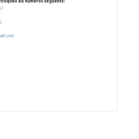
s truqueu als números següents:
62
12
ail.com