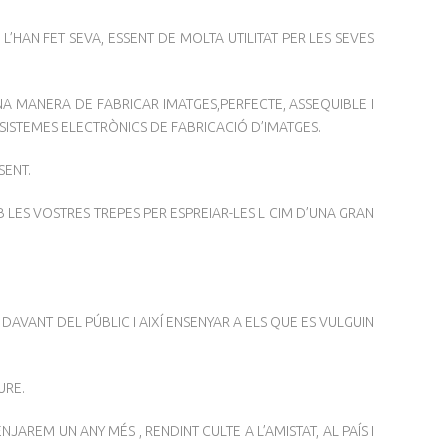
L’HAN FET SEVA, ESSENT DE MOLTA UTILITAT PER LES SEVES
UNA MANERA DE FABRICAR IMATGES,PERFECTE, ASSEQUIBLE I
ISTEMES ELECTRÒNICS DE FABRICACIÓ D’IMATGES.
SENT.
 LES VOSTRES TREPES PER ESPREIAR-LES L CIM D’UNA GRAN
 DAVANT DEL PÚBLIC I AIXÍ ENSENYAR A ELS QUE ES VULGUIN
URE.
AREM UN ANY MÉS , RENDINT CULTE A L’AMISTAT, AL PAÍS I