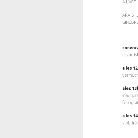
A L’ART.
ARA SI,
GINEBR
convoca
els artis
a les 1
vermut m
ales 13
inaugur
fotograf
a les 14
s’obrirà 