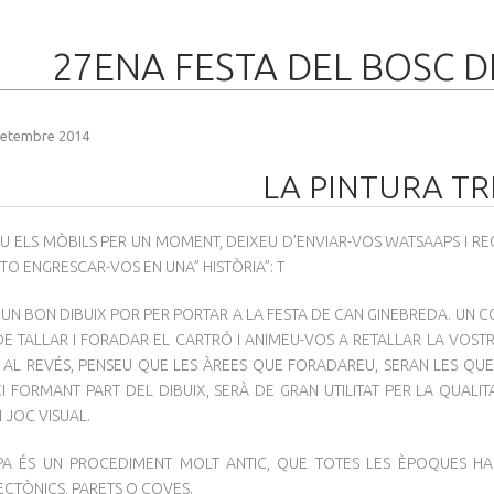
27ENA FESTA DEL BOSC 
Setembre 2014
LA PINTURA T
 ELS MÒBILS PER UN MOMENT, DEIXEU D’ENVIAR-VOS WATSAAPS I REGA
TO ENGRESCAR-VOS EN UNA” HISTÒRIA”: T
UN BON DIBUIX POR PER PORTAR A LA FESTA DE CAN GINEBREDA. UN CO
 DE TALLAR I FORADAR EL CARTRÓ I ANIMEU-VOS A RETALLAR LA VOS
 AL REVÉS, PENSEU QUE LES ÀREES QUE FORADAREU, SERAN LES QUE
XI FORMANT PART DEL DIBUIX, SERÀ DE GRAN UTILITAT PER LA QUALI
I JOC VISUAL.
PA ÉS UN PROCEDIMENT MOLT ANTIC, QUE TOTES LES ÈPOQUES HA
ECTÒNICS, PARETS O COVES.