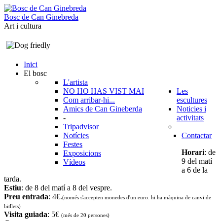
B
o
s
c
d
e
C
a
n
G
i
n
e
b
r
e
d
a
Art i cultura
Inici
El bosc
L'artista
NO HO HAS VIST MAI
Les
Com arribar-hi...
escultures
Amics de Can Gineberda
Noticies i
-
activitats
Tripadvisor
Notícies
Contactar
Festes
Horari
: de
Exposicions
9 del matí
Vídeos
a 6 de la
tarda.
Estiu
: de 8 del matí a 8 del vespre.
Preu entrada
: 4€.
(només s'accepten monedes d'un euro. hi ha màquina de canvi de
bitllets
)
Visita guiada
: 5€
(més de 20 persones)