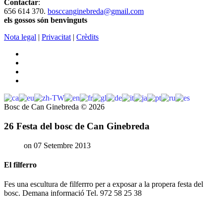
Contactar
:
656 614 370.
bosccanginebreda@gmail.co
m
els gossos són benvinguts
Nota legal
|
Privacitat
|
Crèdits
Bosc de Can Ginebreda
©
2026
26 Festa del bosc de Can Ginebreda
on 07 Setembre 2013
El filferro
Fes una escultura de filferrro per a exposar a la propera festa del
bosc. Demana informació Tel. 972 58 25 38