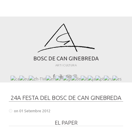
B
O
S
C
D
E
C
A
N
G
I
N
E
B
R
E
D
A
ART I CULTURA
24A FESTA DEL BOSC DE CAN GINEBREDA
on 01 Setembre 2012
EL PAPER