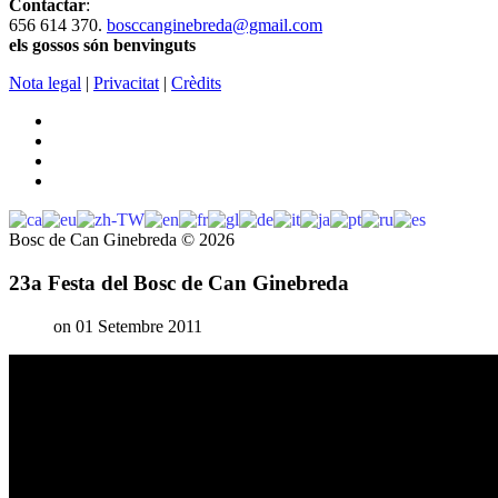
Contactar
:
656 614 370.
bosccanginebreda@gmail.co
m
els gossos són benvinguts
Nota legal
|
Privacitat
|
Crèdits
Bosc de Can Ginebreda
©
2026
23a Festa del Bosc de Can Ginebreda
on 01 Setembre 2011