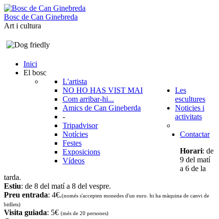
B
o
s
c
d
e
C
a
n
G
i
n
e
b
r
e
d
a
Art i cultura
Inici
El bosc
L'artista
NO HO HAS VIST MAI
Les
Com arribar-hi...
escultures
Amics de Can Gineberda
Noticies i
-
activitats
Tripadvisor
Notícies
Contactar
Festes
Horari
: de
Exposicions
9 del matí
Vídeos
a 6 de la
tarda.
Estiu
: de 8 del matí a 8 del vespre.
Preu entrada
: 4€.
(només s'accepten monedes d'un euro. hi ha màquina de canvi de
bitllets
)
Visita guiada
: 5€
(més de 20 persones)