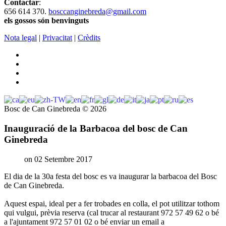
Contactar
:
656 614 370.
bosccanginebreda@gmail.co
m
els gossos són benvinguts
Nota legal
|
Privacitat
|
Crèdits
Bosc de Can Ginebreda
©
2026
Inauguració de la Barbacoa del bosc de Can
Ginebreda
on 02 Setembre 2017
El dia de la 30a festa del bosc es va inaugurar la barbacoa del Bosc
de Can Ginebreda.
Aquest espai, ideal per a fer trobades en colla, el pot utilitzar tothom
qui vulgui, prèvia reserva (cal trucar al restaurant 972 57 49 62 o bé
a l'ajuntament 972 57 01 02 o bé enviar un email a