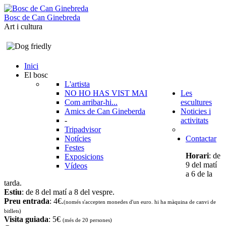
B
o
s
c
d
e
C
a
n
G
i
n
e
b
r
e
d
a
Art i cultura
Inici
El bosc
L'artista
NO HO HAS VIST MAI
Les
Com arribar-hi...
escultures
Amics de Can Gineberda
Noticies i
-
activitats
Tripadvisor
Notícies
Contactar
Festes
Horari
: de
Exposicions
9 del matí
Vídeos
a 6 de la
tarda.
Estiu
: de 8 del matí a 8 del vespre.
Preu entrada
: 4€.
(només s'accepten monedes d'un euro. hi ha màquina de canvi de
bitllets
)
Visita guiada
: 5€
(més de 20 persones)