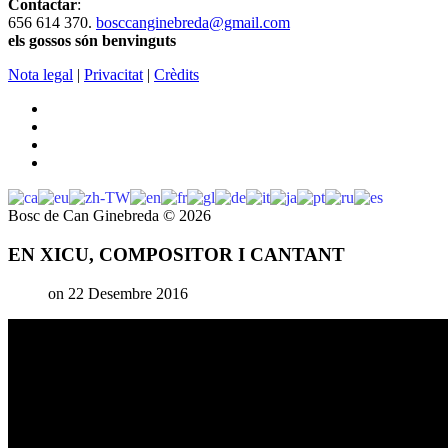
Contactar
:
656 614 370.
bosccanginebreda@gmail.co
m
els gossos són benvinguts
Nota legal
|
Privacitat
|
Crèdits
Bosc de Can Ginebreda
©
2026
EN XICU, COMPOSITOR I CANTANT
on 22 Desembre 2016