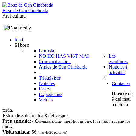
B
o
s
c
d
e
C
a
n
G
i
n
e
b
r
e
d
a
Art i cultura
Inici
El bosc
L'artista
NO HO HAS VIST MAI
Les
Com arribar-hi...
escultures
Amics de Can Gineberda
Noticies i
-
activitats
Tripadvisor
Notícies
Contactar
Festes
Horari
: de
Exposicions
9 del matí
Vídeos
a 6 de la
tarda.
Estiu
: de 8 del matí a 8 del vespre.
Preu entrada
: 4€.
(només s'accepten monedes d'un euro. hi ha màquina de canvi de
bitllets
)
Visita guiada
: 5€
(més de 20 persones)