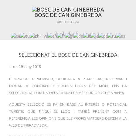
B
O
S
C
D
E
C
A
N
G
I
N
E
B
R
E
D
A
ART I CULTURA
SELECCIONAT EL BOSC DE CAN GINEBREDA
on 19 Juny 2015
L’EMPRESA TRIPADVISOR, DEDICADA A PLANIFICAR, RESERVAR I
DONAR A CONÈIXER DIFERENTS LLOCS DEL MÓN, ENS HA
SELECCIONAT COM UN DELS 20 MUSEUS MÉS CURIOSOS D’ESPANYA.
AQUESTA SELECCIÓ ES FA EN BASE AL INTERÈS O POTENCIAL
TURÍSTIC QUE TINGUI EL LLOC I TAMBÉ PRENENT COM A
REFERÈNCIA LES OPINIONS QUE ELS PROPIS VIATGERS DEIXEN A LA
WEB DE TRIPADVISOR.