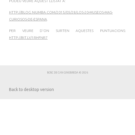
PODEU VEURE AQUEST LLISTAT A:
HTTP://BLOG.NIUMBA.COM/2015/05/28/LOS-20-MUSEOS-MAS-
CURIOSOS-DE-ESPANA
.
PER VEURE D’ON SURTEN AQUESTES PUNTUACIONS:
HTTP://BIT.LY/1RHFNR7
BOSC DE CAN GINEBREDA
©
2026
Back to desktop version