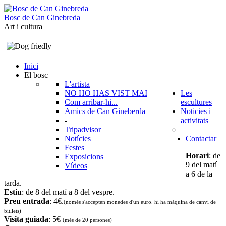
B
o
s
c
d
e
C
a
n
G
i
n
e
b
r
e
d
a
Art i cultura
Inici
El bosc
L'artista
NO HO HAS VIST MAI
Les
Com arribar-hi...
escultures
Amics de Can Gineberda
Noticies i
-
activitats
Tripadvisor
Notícies
Contactar
Festes
Horari
: de
Exposicions
9 del matí
Vídeos
a 6 de la
tarda.
Estiu
: de 8 del matí a 8 del vespre.
Preu entrada
: 4€.
(només s'accepten monedes d'un euro. hi ha màquina de canvi de
bitllets
)
Visita guiada
: 5€
(més de 20 persones)