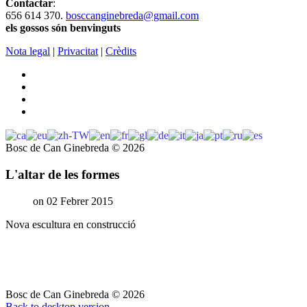
Contactar
:
656 614 370.
bosccanginebreda@gmail.co
m
els gossos són benvinguts
Nota legal
|
Privacitat
|
Crèdits
Bosc de Can Ginebreda
©
2026
L'altar de les formes
on 02 Febrer 2015
Nova escultura en construcció
Bosc de Can Ginebreda
©
2026
Back to desktop version