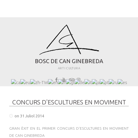
B
O
S
C
D
E
C
A
N
G
I
N
E
B
R
E
D
A
ART I CULTURA
CONCURS D'ESCULTURES EN MOVIMENT
on 31 Juliol 2014
GRAN ÈXIT EN EL PRIMER CONCURS D'ESCULTURES EN MOVIMENT
DE CAN GINEBREDA