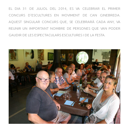
EL DIA 31 DE JULIOL DEL 2014, ES VA CELEBRAR EL PRIMER
CONCURS D'ESCULTURES EN MOVIMENT DE CAN GINEBREDA.
AQUEST SINGULAR CONCURS
QUE,
SE CELEBRARÀ CADA ANY, VA
REUNIR UN IMPORTANT NOMBRE DE PERSONES QUE VAN PODER
GAUDIR DE LES ESPECTACULARS ESCULTURES I DE LA FESTA.