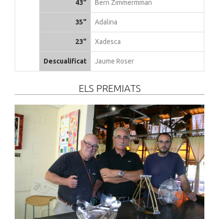
43"
Bern Zimmermman
35"
Adalina
23"
Xadesca
Descualificat
Jaume Roser
ELS PREMIATS