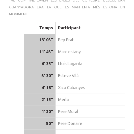
TAL COM INDICAVEN LES BASES DEL CONCURS, L'ESCULTURA
GUANYADORA ERA LA QUE ES MANTENIA MÉS ESTONA EN
MOVIMENT.
Temps
Participant
13' 05"
Pep Prat
11' 45"
Marc estany
6' 33"
Lluís Lagarda
5' 30"
Esteve Vilà
4' 18"
Xicu Cabanyes
2' 13"
Merla
1' 30"
Pere Moral
50"
Pere Donaire