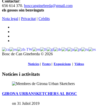
Contactar
:
656 614 370.
bosccanginebreda@gmail.co
m
els gossos són benvinguts
Nota legal
|
Privacitat
|
Crèdits
Bosc de Can Ginebreda
©
2026
Noticies
|
Festes
|
Exposicions
|
Vídeos
Noticies i activitats
GIRONA URBANSKETCHERS AL BOSC
on 31 Juliol 2019