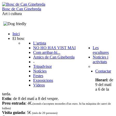
B
o
s
c
d
e
C
a
n
G
i
n
e
b
r
e
d
a
Art i cultura
Inici
El bosc
L'artista
NO HO HAS VIST MAI
Les
Com arribar-hi...
escultures
Amics de Can Gineberda
Noticies i
-
activitats
Tripadvisor
Notícies
Contactar
Festes
Horari
: de
Exposicions
9 del matí
Vídeos
a 6 de la
tarda.
Estiu
: de 8 del matí a 8 del vespre.
Preu entrada
: 4€.
(només s'accepten monedes d'un euro. hi ha màquina de canvi de
bitllets
)
Visita guiada
: 5€
(més de 20 persones)