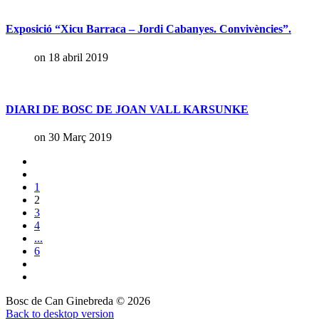
Exposició “Xicu Barraca – Jordi Cabanyes. Convivències”.
on 18 abril 2019
DIARI DE BOSC DE JOAN VALL KARSUNKE
on 30 Març 2019
1
2
3
4
...
6
Bosc de Can Ginebreda
©
2026
Back to desktop version