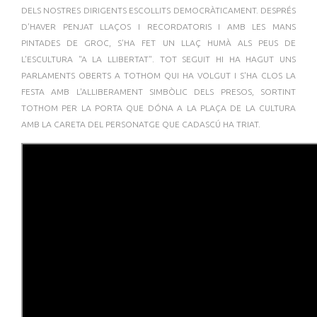
DELS NOSTRES DIRIGENTS ESCOLLITS DEMOCRÀTICAMENT. DESPRÉS
D'HAVER PENJAT LLAÇOS I RECORDATORIS I AMB LES MANS
PINTADES DE GROC, S'HA FET UN LLAÇ HUMÀ ALS PEUS DE
L'ESCULTURA "A LA LLIBERTAT". TOT SEGUIT HI HA HAGUT UNS
PARLAMENTS OBERTS A TOTHOM QUI HA VOLGUT I S'HA CLOS LA
FESTA AMB L'ALLIBERAMENT SIMBÒLIC DELS PRESOS, SORTINT
TOTHOM PER LA PORTA QUE DÓNA A LA PLAÇA DE LA CULTURA
AMB LA CARETA DEL PERSONATGE QUE CADASCÚ HA TRIAT.