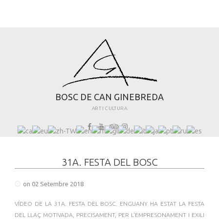
B
O
S
C
D
E
C
A
N
G
I
N
E
B
R
E
D
A
ART I CULTURA
31A. FESTA DEL BOSC
on 02 Setembre 2018
VÍDEO DE LA 31A. FESTA DEL BOSC. ENGUANY HA ESTAT LA FESTA
DEL LLAÇ MOTIVADA, PRECISAMENT, PER L'EMPRESONAMENT I EXILI