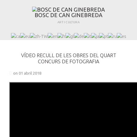
B
O
S
C
D
E
C
A
N
G
I
N
E
B
R
E
D
A
ART I CULTURA
VÍDEO RECULL DE LES OBRES DEL QUART
CONCURS DE FOTOGRAFIA
on 01 abril 2018