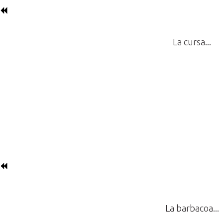
La cursa...
BERDA
La barbacoa...