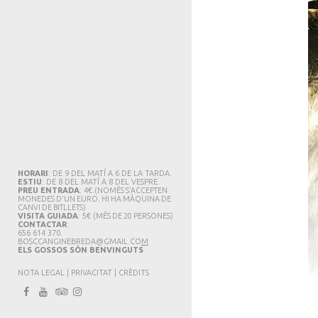
HORARI
: DE 9 DEL MATÍ A 6 DE LA TARDA.
ESTIU
: DE 8 DEL MATÍ A 8 DEL VESPRE.
PREU ENTRADA
: 4€.
(NOMÉS S'ACCEPTEN
MONEDES D'UN EURO. HI HA MÀQUINA DE
CANVI DE BITLLETS
)
VISITA GUIADA
: 5€
(MÉS DE 20 PERSONES)
CONTACTAR
:
656 614 370.
BOSCCANGINEBREDA@GMAIL.CO
M
ELS GOSSOS SÓN BENVINGUTS
NOTA LEGAL
|
PRIVACITAT
|
CRÈDITS