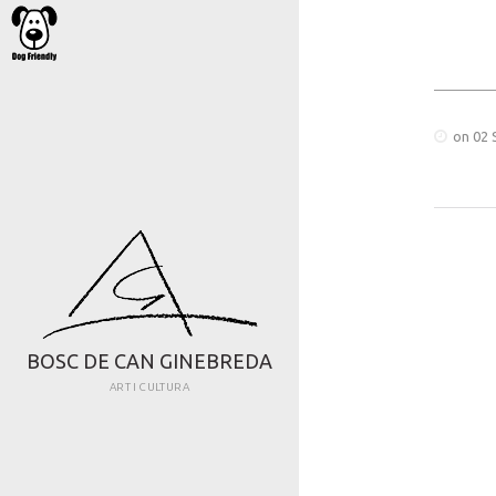
on 02 
B
O
S
C
D
E
C
A
N
G
I
N
E
B
R
E
D
A
ART I CULTURA