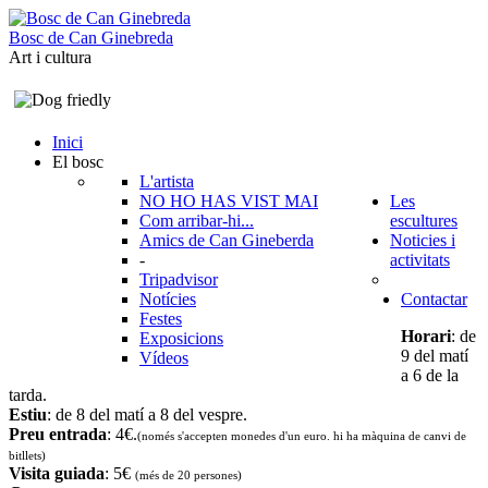
B
o
s
c
d
e
C
a
n
G
i
n
e
b
r
e
d
a
Art i cultura
Inici
El bosc
L'artista
NO HO HAS VIST MAI
Les
Com arribar-hi...
escultures
Amics de Can Gineberda
Noticies i
-
activitats
Tripadvisor
Notícies
Contactar
Festes
Horari
: de
Exposicions
9 del matí
Vídeos
a 6 de la
tarda.
Estiu
: de 8 del matí a 8 del vespre.
Preu entrada
: 4€.
(només s'accepten monedes d'un euro. hi ha màquina de canvi de
bitllets
)
Visita guiada
: 5€
(més de 20 persones)