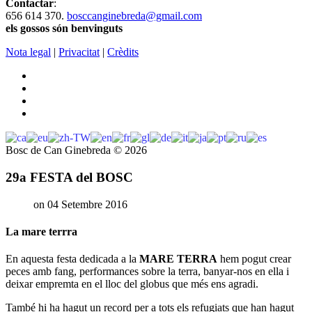
Contactar
:
656 614 370.
bosccanginebreda@gmail.co
m
els gossos són benvinguts
Nota legal
|
Privacitat
|
Crèdits
Bosc de Can Ginebreda
©
2026
29a FESTA del BOSC
on 04 Setembre 2016
La mare terrra
En aquesta festa dedicada a la
MARE TERRA
hem pogut crear
peces amb fang, performances sobre la terra, banyar-nos en ella i
deixar empremta en el lloc del globus que més ens agradi.
També hi ha hagut un record per a tots els refugiats que han hagut