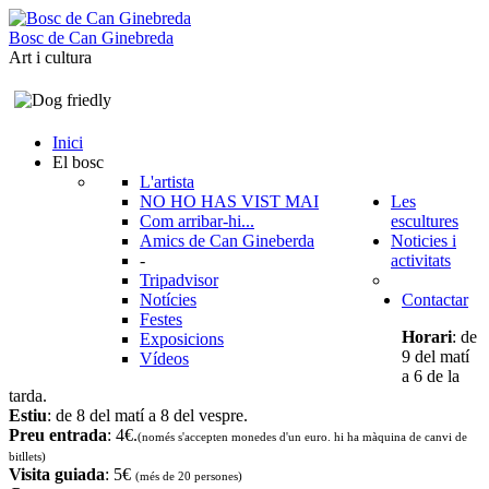
B
o
s
c
d
e
C
a
n
G
i
n
e
b
r
e
d
a
Art i cultura
Inici
El bosc
L'artista
NO HO HAS VIST MAI
Les
Com arribar-hi...
escultures
Amics de Can Gineberda
Noticies i
-
activitats
Tripadvisor
Notícies
Contactar
Festes
Horari
: de
Exposicions
9 del matí
Vídeos
a 6 de la
tarda.
Estiu
: de 8 del matí a 8 del vespre.
Preu entrada
: 4€.
(només s'accepten monedes d'un euro. hi ha màquina de canvi de
bitllets
)
Visita guiada
: 5€
(més de 20 persones)