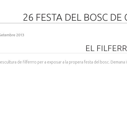
26 FESTA DEL BOSC DE
Setembre 2013
EL FILFER
escultura de filferrro per a exposar a la propera festa del bosc. Demana 
BERDA