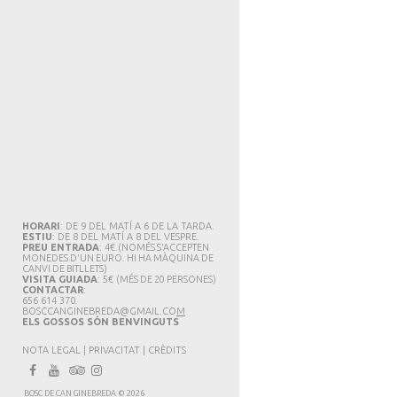
HORARI
: DE 9 DEL MATÍ A 6 DE LA TARDA.
ESTIU
: DE 8 DEL MATÍ A 8 DEL VESPRE.
PREU ENTRADA
: 4€.
(NOMÉS S'ACCEPTEN
MONEDES D'UN EURO. HI HA MÀQUINA DE
CANVI DE BITLLETS
)
VISITA GUIADA
: 5€
(MÉS DE 20 PERSONES)
CONTACTAR
:
656 614 370.
BOSCCANGINEBREDA@GMAIL.CO
M
ELS GOSSOS SÓN BENVINGUTS
NOTA LEGAL
|
PRIVACITAT
|
CRÈDITS
BOSC DE CAN GINEBREDA
©
2026