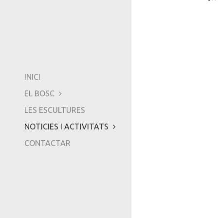
COM ARRIBAR-HI...
EXPOSICIONS
AMICS DE CAN GINE
VÍDEOS
-
TRIPADVISOR
INICI
EL BOSC
LES ESCULTURES
NOTICIES I ACTIVITATS
CONTACTAR