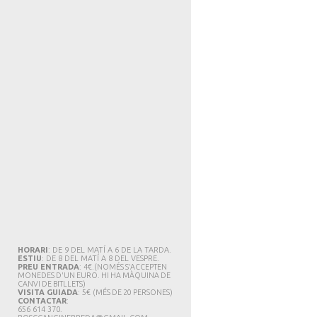
HORARI
: DE 9 DEL MATÍ A 6 DE LA TARDA.
ESTIU
: DE 8 DEL MATÍ A 8 DEL VESPRE.
PREU ENTRADA
: 4€.
(NOMÉS S'ACCEPTEN
MONEDES D'UN EURO. HI HA MÀQUINA DE
CANVI DE BITLLETS
)
VISITA GUIADA
: 5€
(MÉS DE 20 PERSONES)
CONTACTAR
:
656 614 370.