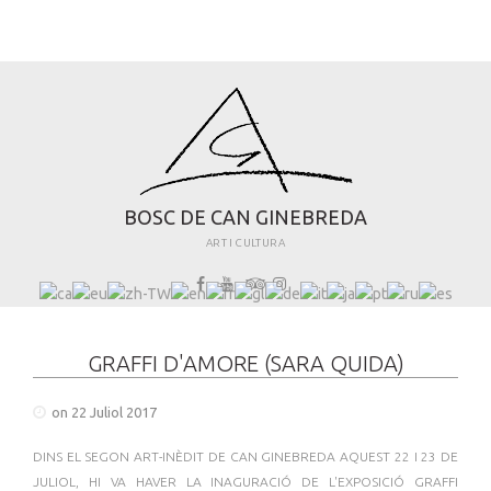
B
O
S
C
D
E
C
A
N
G
I
N
E
B
R
E
D
A
ART I CULTURA
GRAFFI D'AMORE (SARA QUIDA)
on 22 Juliol 2017
DINS EL SEGON ART-INÈDIT DE CAN GINEBREDA AQUEST 22 I 23 DE
JULIOL, HI VA HAVER LA INAGURACIÓ DE L'EXPOSICIÓ GRAFFI