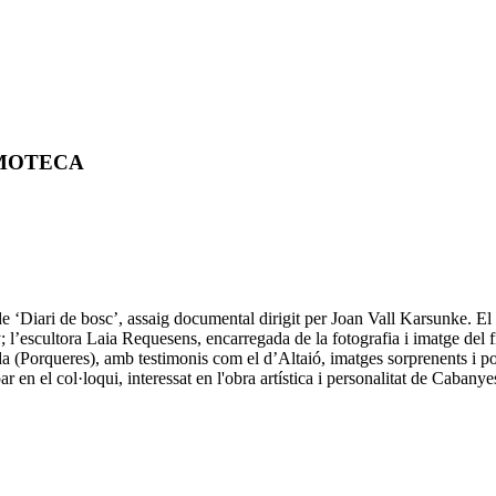
LMOTECA
de ‘Diari de bosc’, assaig documental dirigit per Joan Vall Karsunke. El 
 l’escultora Laia Requesens, encarregada de la fotografia i imatge del fil
da (Porqueres), amb testimonis com el d’Altaió, imatges sorprenents i po
en el col·loqui, interessat en l'obra artística i personalitat de Cabanye