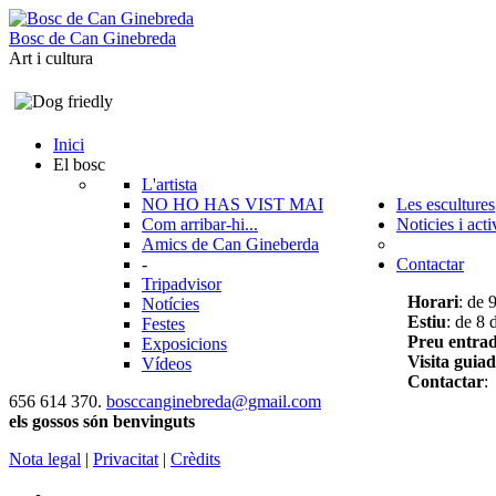
B
o
s
c
d
e
C
a
n
G
i
n
e
b
r
e
d
a
Art i cultura
Inici
El bosc
L'artista
NO HO HAS VIST MAI
Les escultures
Com arribar-hi...
Noticies i acti
Amics de Can Gineberda
-
Contactar
Tripadvisor
Horari
: de 
Notícies
Estiu
: de 8 
Festes
Preu entra
Exposicions
Visita guia
Vídeos
Contactar
:
656 614 370.
bosccanginebreda@gmail.co
m
els gossos són benvinguts
Nota legal
|
Privacitat
|
Crèdits