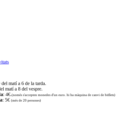
vitats
9 del matí a 6 de la tarda.
del matí a 8 del vespre.
da
: 4€.
(només s'accepten monedes d'un euro. hi ha màquina de canvi de bitllets
)
da
: 5€
(més de 20 persones)